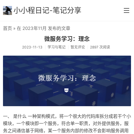
小小程日记-笔记分享
首页
» 在 2023年11月 发布的文章
首页
微服务学习：理念
生活与感悟
2023-11-13
学习与笔记
暂无评论
2897 次阅读
实践与总结
快速查阅
学习与笔记
打卡打卡
更多
一、 是什么 一种架构模式，将一个很大的代码库拆分成若干个小
归档
模块，一个模块即一个服务，符合单一职责，对外提供服务，服
务之间通信基于网络，某一个服务内部的修改不会影响服务调用