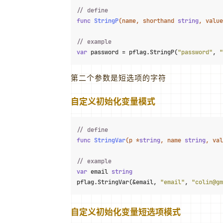
// define
func
StringP
(name, shorthand 
string
, value
// example
var
 password = pflag.StringP(
"password"
, 
"
第二个参数是短选项的字符
自定义初始化变量模式
// define
func
StringVar
(p *
string
, name 
string
, val
// example
var
 email 
string
pflag.StringVar(&email, 
"email"
, 
"colin@gm
自定义初始化变量短选项模式