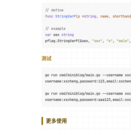
// define
func
StringVarP
(p *
string
, name, shorthand
// example
var
 sex 
string
pflag.StringVarP(&sex, 
"sex"
, 
"s"
, 
"male"
,
测试
go run cmd/miniblog/main.go --username xxc
username:xxcheng,password:123,email:xxchen
go run cmd/miniblog/main.go --username xxc
username:xxcheng,password:aaa123,email:xx
更多使用