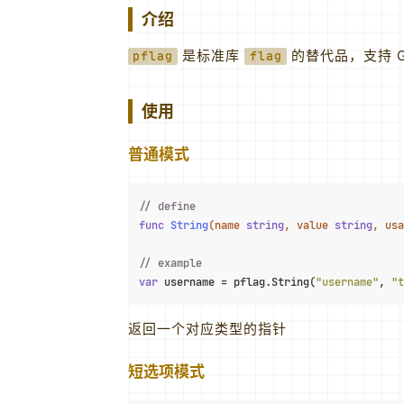
介绍
是标准库
的替代品，支持 GN
pflag
flag
使用
普通模式
// define
func
String
(name 
string
, value 
string
, usa
// example
var
 username = pflag.String(
"username"
, 
"t
返回一个对应类型的指针
短选项模式