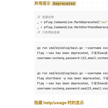
弃用提示
Deprecated
// 普通弃用
_ = pflag.CommandLine.MarkDeprecated(
"sex"
_ = pflag.CommandLine.MarkShorthandDepreca
// 只弃用短选项
go run cmd/miniblog/main.go --username xxc
Flag --sex has been deprecated, 不要用sex
username:xxcheng,password:123,email:xxchen
go run cmd/miniblog/main.go --username xxc
Flag shorthand -p has been deprecated, 
Flag --sex has been deprecated, 不要用sex
username:xxcheng,password:aaa123,email:xx
隐藏 help/usage 时的显示