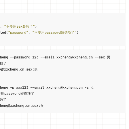
, 
"不要用sex参数了"
)

ted(
"password"
, 
"不要用password短选项了"
heng --password 123 --email xxcheng@xxcheng.cn --sex 男

参数了

g@xxcheng.cn,sex:男

heng -p aaa123 --email xxcheng@xxcheng.cn -s 女

不要用password短选项了

参数了

cheng@xxcheng.cn,sex:女