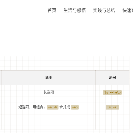
首页
生活与感悟
实践与总结
快速
说明
示例
长选项
ls --help
短选项，可组合，
合并成
-a -b
-ab
ls -al