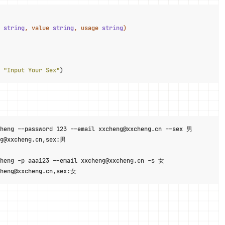
 
string
, value 
string
, usage 
string
)
 
"Input Your Sex"
)
heng --password 123 --email xxcheng@xxcheng.cn --sex 男

g@xxcheng.cn,sex:男

heng -p aaa123 --email xxcheng@xxcheng.cn -s 女

cheng@xxcheng.cn,sex:女