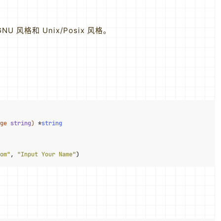
U 风格和 Unix/Posix 风格。
ge 
string
)
 *
string
om"
, 
"Input Your Name"
)