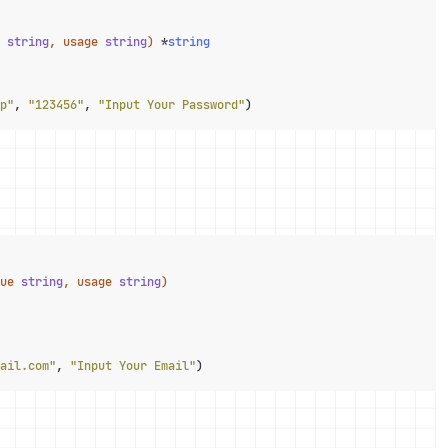
 
string
, usage 
string
)
 *
string
p"
, 
"123456"
, 
"Input Your Password"
)
ue 
string
, usage 
string
)
ail.com"
, 
"Input Your Email"
)