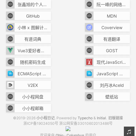
张鑫旭的个人主页
阮一峰的网络日志
GitHub
MDN
小林 x 图解计算机基础
Coverview
有道词典
有道翻译
Vue3爱好者组建的站点
GOST
随机密码生成
现代JavaScript教程
ECMAScript 6 教程
JavaScript 教程
V2EX
刘丹冰Aceld
小小程网盘
壁纸站
小小程邮箱
©2019-2026
小小程日记
. Powered by
Typecho
&
Initial
.
旧版链接
浙ICP备19024050号
浙公网安备33010602013486号
欢迎来自
Ohio
·
Columbus
的用户